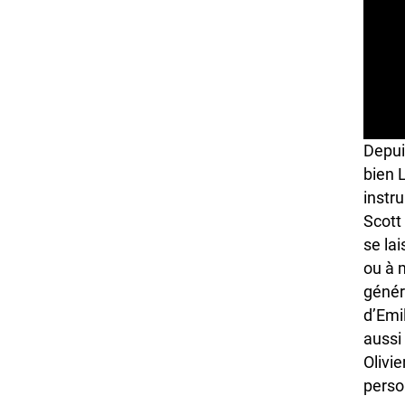
Depui
bien 
instr
Scott
se la
ou à 
génér
d’Emi
aussi
Olivi
perso