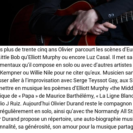
s plus de trente cinq ans Olivier parcourt les scènes d’E
Little Bob qu’Elliott Murphy ou encore Luz Casal. Il met s
umentaux qu’il compose en solo ou avec d’autres artist
 Kempner ou Willie Nile pour ne citer qu’eux. Musicien san
isser aller à l’improvisation avec Serge Teyssot Gay, aux
mettre en musique les poèmes d’Elliott Murphy «the Midd
ique de « Papa » de Maurice Barthélémy, « La Ligne Blanch
lio J Ruiz. Aujourd’hui Olivier Durand reste le compagnon d
 régulièrement en solo, ainsi qu’avec the Normandy All St
er Durand propose un répertoire, une auto-biographie music
nnalité, sa générosité, son amour pour la musique parta