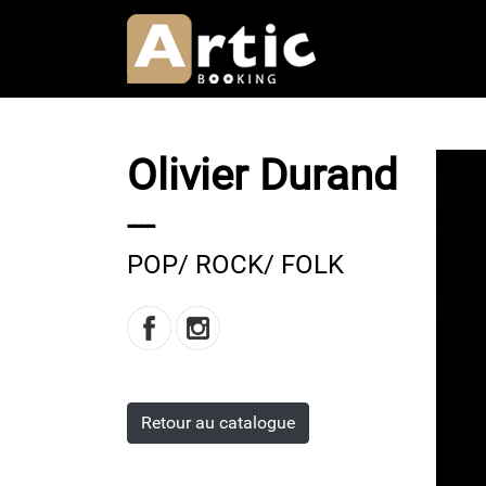
Aller
au
contenu
principal
Olivier Durand
----
POP/ ROCK/ FOLK
Retour au catalogue