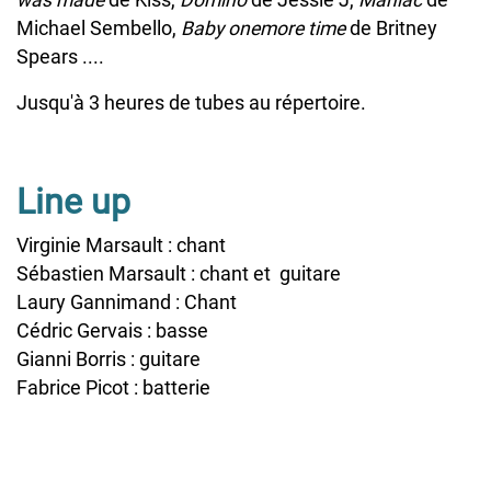
was made
de Kiss,
Domino
de Jessie J,
Maniac
de
Michael Sembello,
Baby onemore time
de Britney
Spears ....
Jusqu'à 3 heures de tubes au répertoire.
Line up
Virginie Marsault : chant
Sébastien Marsault : chant et guitare
Laury Gannimand : Chant
Cédric Gervais : basse
Gianni Borris : guitare
Fabrice Picot : batterie