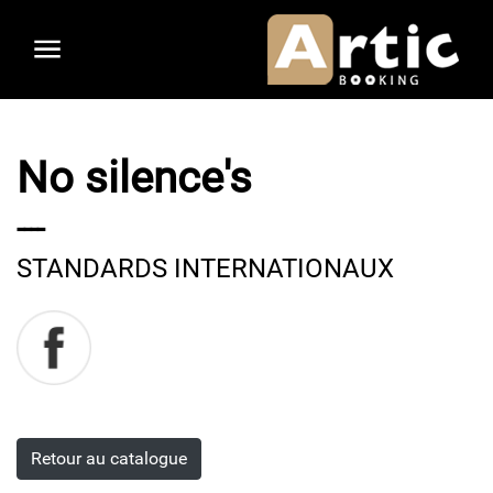
Aller
au
contenu
principal
No silence's
----
STANDARDS INTERNATIONAUX
Retour au catalogue