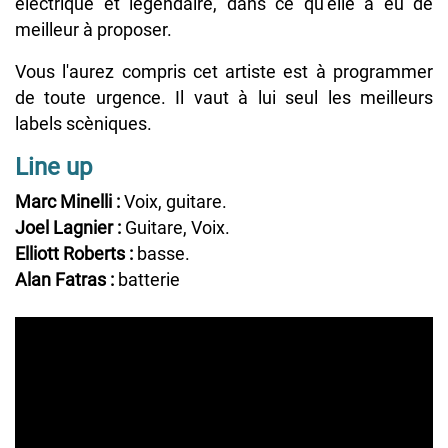
électrique et légendaire, dans ce qu’elle a eu de
meilleur à proposer.
Vous l'aurez compris cet artiste est à programmer
de toute urgence. Il vaut à lui seul les meilleurs
labels scèniques.
Line up
Marc Minelli :
Voix, guitare.
Joel Lagnier :
Guitare, Voix.
Elliott Roberts :
basse.
Alan Fatras :
batterie
URL
de
Vidéo
distante