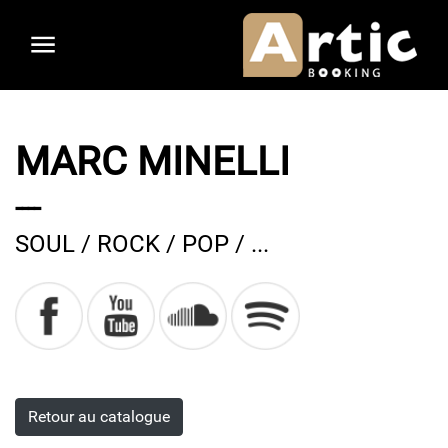
Aller
au
contenu
principal
MARC MINELLI
----
SOUL / ROCK / POP / ...
Retour au catalogue